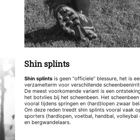
Shin splints
Shin splints
is geen “officiele” blessure, het is ee
verzamelterm voor verschillende scheenbeenirrit
De meest voorkomende variant is een ontstekin
het botvlies bij het scheenbeen. Het scheenbeen
vooral tijdens springen en (hard)lopen zwaar bel
Om deze reden treedt shin splints vooral vaak op
sporters (hardlopen, voetbal, handbal, volleybal e
en bergwandelaars.