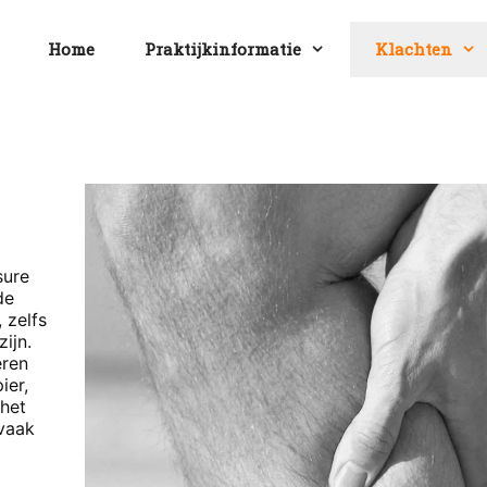
Home
Praktijkinformatie
Klachten
sure
de
 zelfs
ijn.
eren
ier,
 het
vaak