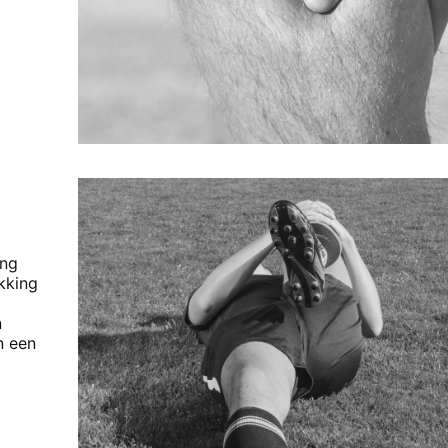
ing
ekking
n
n een