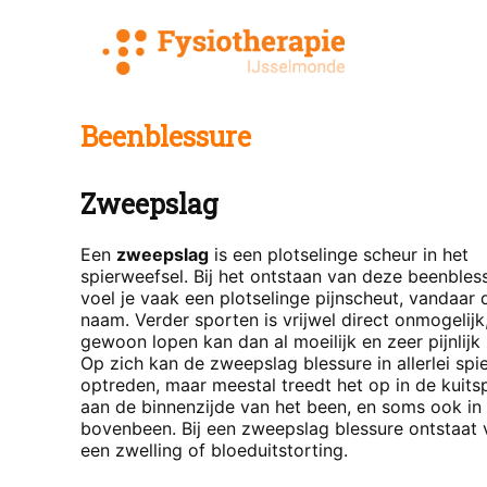
Ga
naar
de
inhoud
Beenblessure
Zweepslag
Een
zweepslag
is een plotselinge scheur in het
spierweefsel. Bij het ontstaan van deze beenbles
voel je vaak een plotselinge pijnscheut, vandaar 
naam. Verder sporten is vrijwel direct onmogelijk,
gewoon lopen kan dan al moeilijk en zeer pijnlijk z
Op zich kan de zweepslag blessure in allerlei spi
optreden, maar meestal treedt het op in de kuitsp
aan de binnenzijde van het been, en soms ook in
bovenbeen. Bij een zweepslag blessure ontstaat 
een zwelling of bloeduitstorting.