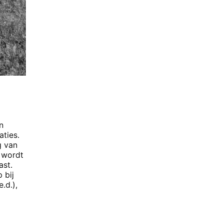
n
aties.
g van
 wordt
ast.
 bij
.d.),